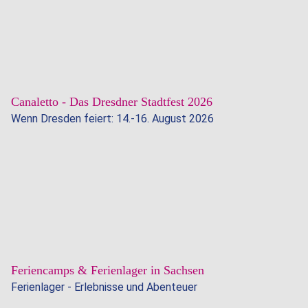
Weiterl
Kaiser
…
2026
03.07.2026
in
Canaletto - Das Dresdner Stadtfest 2026
Dresd
Wenn Dresden feiert: 14.-16. August 2026
Weiterl
Canale
…
-
01.07.2026
Das
Feriencamps & Ferienlager in Sachsen
Dresd
Ferienlager - Erlebnisse und Abenteuer
Stadt
2026