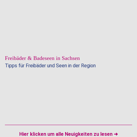
Weiterl
Ferie
…
&
30.06.2026
Ferien
Freibäder & Badeseen in Sachsen
in
Tipps für Freibäder und Seen in der Region
Sachs
Weiterl
Freibä
…
&
Bades
Hier klicken um alle Neuigkeiten zu lesen ➜
in