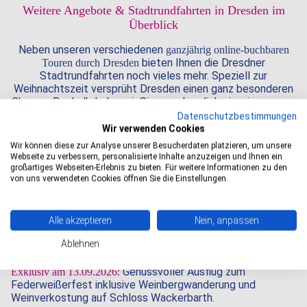
Weitere Angebote & Stadtrundfahrten in Dresden im
Überblick
Neben unseren verschiedenen
ganzjährig online-buchbaren
bieten Ihnen die Dresdner
Touren durch Dresden
Stadtrundfahrten noch vieles mehr. Speziell zur
Weihnachtszeit versprüht Dresden einen ganz besonderen
Charme. Deshalb laden wir Sie ganz herzlich ein, eine unsere
zu
winter- & weihnachtlichen Stadtrundfahrten in Dresden
Datenschutzbestimmungen
erleben. Für größere
bieten wir
Gruppen und Firmen
Wir verwenden Cookies
spezielle Themenfahrten und individuell abgestimmte
Wir können diese zur Analyse unserer Besucherdaten platzieren, um unsere
Sonderfahrten an - natürlich nicht nur zu Weihnachten,
Webseite zu verbessern, personalisierte Inhalte anzuzeigen und Ihnen ein
sondern ebenfalls das ganze Jahr über. Genauso wie unsere
großartiges Webseiten-Erlebnis zu bieten. Für weitere Informationen zu den
Gutscheine
, welche zu den verschiedensten Anlässen das
von uns verwendeten Cookies öffnen Sie die Einstellungen.
perfekte Dresden-Geschenk ist.
Alle akzeptieren
Nein, anpassen
55
Ablehnen
Genussausflug Schloss Wackerbarth 2026
Genussvoller Ausflug zum
Exklusiv am 13.09.2026:
Federweißerfest inklusive Weinbergwanderung und
Weinverkostung auf Schloss Wackerbarth.