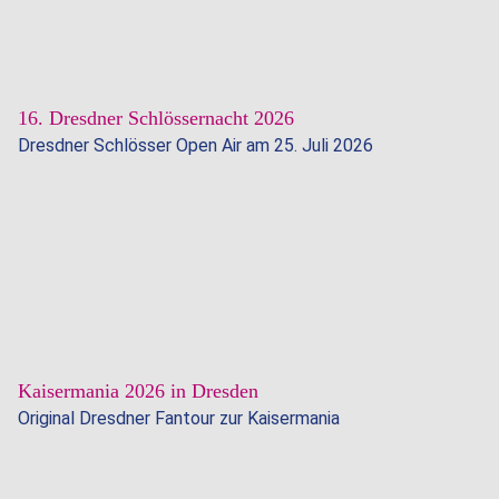
Weiterl
Somme
…
Dresd
05.07.2026
2026
16. Dresdner Schlössernacht 2026
Dresdner Schlösser Open Air am 25. Juli 2026
Weiterl
16.
…
Dresd
04.07.2026
Schlö
Kaisermania 2026 in Dresden
2026
Original Dresdner Fantour zur Kaisermania