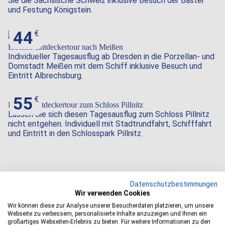
Sie die Sächsische Schweiz inklusive Besuch der Bastei
und Festung Königstein.
44
Elbland-Entdeckertour nach Meißen
Individueller Tagesausflug ab Dresden in die Porzellan- und
Domstadt Meißen mit dem Schiff inklusive Besuch und
Eintritt Albrechsburg.
55
Pillnitz-Entdeckertour zum Schloss Pillnitz
Lassen Sie sich diesen Tagesausflug zum Schloss Pillnitz
nicht entgehen. Individuell mit Stadtrundfahrt, Schifffahrt
und Eintritt in den Schlosspark Pillnitz.
Datenschutzbestimmungen
Gruppenangebote – Abwechslung für Ihre
Wir verwenden Cookies
Gruppenreise nach Dresden
Wir können diese zur Analyse unserer Besucherdaten platzieren, um unsere
Verreisen macht in Gesellschaft am meisten
Webseite zu verbessern, personalisierte Inhalte anzuzeigen und Ihnen ein
Spaß. Auch für größere Reisegruppen,
großartiges Webseiten-Erlebnis zu bieten. Für weitere Informationen zu den