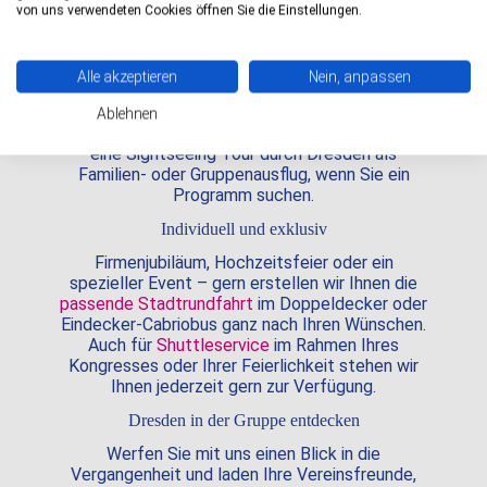
Vereinsfahrten und Firmenausflüge haben wir
von uns verwendeten Cookies öffnen Sie die Einstellungen.
bunte und abwechslungsreiche Programme im
Angebot, mit denen Sie Dresden und die reizvolle
Umgebung der sächsischen Landeshauptstadt
Alle akzeptieren
Nein, anpassen
entdecken und erleben können. Unsere
Große
Stadtrundfahrt live
mit fester Startzeit und einer
Ablehnen
Dauer von 1 Stunde und 30 Minuten ist ideal für
eine Sightseeing Tour durch Dresden als
Familien- oder Gruppenausflug, wenn Sie ein
Programm suchen.
Individuell und exklusiv
Firmenjubiläum, Hochzeitsfeier oder ein
spezieller Event – gern erstellen wir Ihnen die
passende Stadtrundfahrt
im Doppeldecker oder
Eindecker-Cabriobus ganz nach Ihren Wünschen.
Auch für
Shuttleservice
im Rahmen Ihres
Kongresses oder Ihrer Feierlichkeit stehen wir
Ihnen jederzeit gern zur Verfügung.
Dresden in der Gruppe entdecken
Werfen Sie mit uns einen Blick in die
Vergangenheit und laden Ihre Vereinsfreunde,