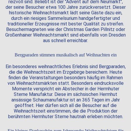
reizvoll sind. Beliebt ist der "Advent auf dem Neumarkt",
der seine Besucher etwa 100 Jahre zurückversetzt. Dieser
historische Weihnachtsmarkt lädt seine Gäste dazu ein,
durch ein riesiges Sammelsurium handgefertigter und
traditioneller Erzeugnisse mit bester Qualität zu streifen.
Besuchermagneten wie der Christmas Garden Pillnitz oder
Großenhainer Weihnachtsmarkt sind ebenfalls von Dresden
aus schnell erreichbar.
Bergparaden stimmen musikalisch auf Weihnachten ein
Ein besonderes weihnachtliches Erlebnis sind Bergparaden,
die die Weihnachtszeit im Erzgebirge bereichern. Heute
finden die Veranstaltungen besonders häufig im Rahmen
von Weihnachtsmärkten statt. Besonders eindrucksvolle
Momente verspricht ein Abstecher in der Herrnhuter
Sterne Manufaktur. Diese im sächsischen Herrnhut
ansässige Schaumanufaktur ist an 365 Tagen im Jahr
geöffnet. Hier dürfen sich all die Besucher auf die
Weihnachtszeit einstimmen, die die Produktion der
berühmten Herrnhuter Sterne hautnah erleben möchten.
Ein kleines Dankeschön zum Jahresende: Weihnachtsfeiern für