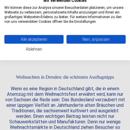
Wir verwenden Cookies
Weihnachtsstadt Dresden und machen Sie mit uns Ihr
Wir können diese zur Analyse unserer Besucherdaten platzieren, um unsere
Gruppenevent zu einem besonderen Erlebnis.
Webseite zu verbessern, personalisierte Inhalte anzuzeigen und Ihnen ein
großartiges Webseiten-Erlebnis zu bieten. Für weitere Informationen zu den
von uns verwendeten Cookies öffnen Sie die Einstellungen.
Weihnachtsmärkte in Dresden & Umgebung
Besuchen Sie die zahlreichen und einzigartigen
Alle akzeptieren
Nein, anpassen
Weihnachtsmärkte in Dresden und Umgebung, die nur
darauf warten entdeckt zu werden.
Ablehnen
Weihnachten in Dresden: die schönsten Ausflugstipps
Wenn es eine Region in Deutschland gibt, die in einem
Atemzug mit dem Weihnachtsfest erwähnt wird, kann nur
von Sachsen die Rede sein. Das Bundesland verzaubert mit
einer üppigen Vielfalt an Jahrhunderte alten Bräuchen und
Traditionen, die sachsenweit kultiviert und ausgelebt
werden. Einen wichtigen Beitrag leisten nicht nur
Schauwerkstätten und Manufakturen. Denn nur wenige
Weihnachtsmärkte in Deutschland ziehen Besucher so