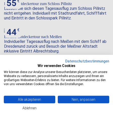
55
Pillnitz-Entdeckertour zum Schloss Pillnitz
Lassen Sie sich diesen Tagesausflug zum Schloss Pillnitz
nicht entgehen. Individuell mit Stadtrundfahrt, Schifffahrt
und Eintritt in den Schlosspark Pillnitz.
44
Elbland-Entdeckertour nach Meißen
Individueller Tagesausflug nach Meißen mit dem Schiff ab
Dresdenund zurück und Besuch der Meißner Altstadt
inklusive Eintritt Albrechtsburg.
Datenschutzbestimmungen
Wir verwenden Cookies
Weihnachtstouren in Dresden
Wir können diese zur Analyse unserer Besucherdaten platzieren, um unsere
Erleben Sie die besinnliche Atmosphäre der Advents- und
Webseite zu verbessern, personalisierte Inhalte anzuzeigen und Ihnen ein
Weihnachtszeit bei unseren Weihnachtstouren durch das
großartiges Webseiten-Erlebnis zu bieten. Für weitere Informationen zu den
festlich geschmückte Dresden.
von uns verwendeten Cookies öffnen Sie die Einstellungen.
Alle akzeptieren
Nein, anpassen
Wir freuen uns auf Ihre Anfrage!
Ablehnen