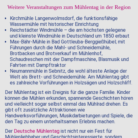
Weitere Veranstaltungen zum Mühlentag in der Region
Kirchmühle Langenwolmsdorf, die funktionsfähige
Wassermühle mit historischer Einrichtung
Reichstädter Windmühle – die am höchsten gelegene
und kleinste Windmühle in Deutschland um 1850 erbaut
Max-Bähr-Mühle in Bad Gottleuba-Berggießhübel; mit
Führungen durch die Mahl- und Schneidemühle,
Brotbacken und Brotverkauf im Mühlenhof,
Schaudreschen mit der Dampfmaschine, Blasmusik und
Fahrten mit Dampftraktor
Neumannmühle in Sebnitz, die wohl älteste Anlage der
Welt als Brett- und Schneidemühle. Am Mühlentag gibt
es zahlreiche Vorführungen in Holzsägen und Holzschliff.
Der Mühlentag ist ein Ereignis für die ganze Familie. Kinder
können die Mühlen erkunden, spannende Geschichten hören
und vielleicht sogar selbst einmal das Mühlrad drehen. Es
gibt oft zusätzliche Attraktionen wie
Handwerksvorführungen, Musikdarbietungen und Spiele, die
den Tag zu einem unterhaltsamen Erlebnis machen.
Der
Deutsche Mühlentag
ist nicht nur ein Fest für
Mühlenliebhaber und Geschichtsinteressierte, sondern