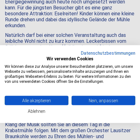
Energiegewinnung auch heute noch umgesetzt werden
kann. Für die jüngsten Besucher gibt es eine ganz
besondere Attraktion: Eselreiten! Kinder können eine kleine
Runde drehen und dabei das idyllische Gelände der Mühle
erkunden.
Natürlich darf bei einer solchen Veranstaltung auch das
leibliche Wohl nicht zu kurz kommen. Leckerbissen vom
Grill, hausgemachte Kartoffelklitscher und frisch
gebackenes Mühlenbrot sowie Fassbier und Fassbrause
Datenschutzbestimmungen
runden das Fest für die ganze Familie ab.
Wir verwenden Cookies
Wir können diese zur Analyse unserer Besucherdaten platzieren, um unsere
Alle Infos finden Sie auf der offiziellen
Website der
Webseite zu verbessern, personalisierte Inhalte anzuzeigen und Ihnen ein
Porschendorfer Mühle
großartiges Webseiten-Erlebnis zu bieten. Für weitere Informationen zu den
von uns verwendeten Cookies öffnen Sie die Einstellungen.
10:00 Uhr |
17:00 Uhr |
kostenfrei |
Beginn:
Ende:
Eintritt:
Porschendorfer Mühle, Lindenstr. 17, 01833
Adresse:
Dürrröhrsdorf-Dittersbach
Alle akzeptieren
Nein, anpassen
KRABAT-Mühle Schwarzkollm
Ablehnen
Nicht dem Ruf des Müllers, wie einst Krabat, sondern dem
Klang der Musik sollten Sie an diesem Tag in die
Krabatmühle folgen. Mit dem großen Orchester Lausitzer
Braunkohle werden zu Ehren des Mühlen- und